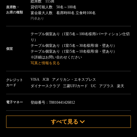
総席数 115席
貸切可能人数 50名～100名
座席数・
お席の種類
宴会最大人数 着席時80名 立食時100名
円卓あり
テーブル個室あり（1室/5名～100名様用/パーティション仕切
り）
テーブル個室あり（1室/5名～30名様用/扉・壁あり）
個室
テーブル個室あり（1室/5名～10名様用/扉・壁あり）
※詳細はお問い合わせください
写真と情報を見る
VISA
JCB
アメリカン・エキスプレス
クレジット
カード
ダイナースクラブ
三菱UFJカード
UC
アプラス
楽天
電子マネー
登録番号：T8810441426812
すべて見る