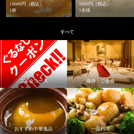
10000円（税込）
5000円（税込）
1枚
1名様
すべて
ご宴会コース
接待・ご会食
おすすめ中華逸品
一品料理